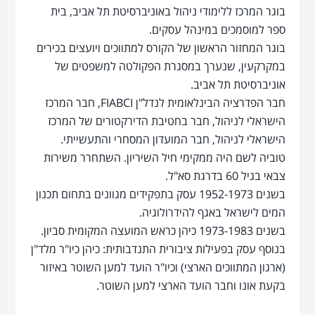
בוגר המרכז ללימודי ניהול באוניברסיטת תל אביב, בית
ספר למוסמכים במינהל עסקים.
בוגר המחזור הראשון של הקורס למתווכים ויועצים בכירים
במקרקעין, שנערך במסגרת הפקולטה למשפטים של
אוניברסיטת תל אביב.
חבר הפדרציה הבינלאומית לנדל"ן FIABCI, חבר המרכז
הישראלי לניהול, חבר בחטיבת הדירקטורים של המרכז
הישראלי לניהול, חבר המועדון המסחרי והתעשייתי.
טוביה לשם היה ממקימי חיל השיריון. השתחרר משירות
צבאי בגיל 60 בדרגת סא"ל.
בשנים 1952-1973 עסק בתפקידים מגוונים בתחום תכנון
המים לישראל באגף להידרולוגיה.
בשנים 1973-1983 כיהן כראש המועצה המקומית סביון.
בנוסף עסק בפעילות ציבורית התנדבותית: כיהן כיו"ר מלד"ן
(ארגון המתווכים הארצי) וכיו"ר הועד למען השוטר באיזור
בקעת אונו וחבר הועד הארצי למען השוטר.