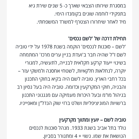
במסגרת שירותו הצבאי שארך כ- 5 שנים שירת גיא
בתפקידי לוחמה שונים בקומנדו הימי.
מיד לאחר שיחרורו הצטרף למשרד המשפחתי.
תחילת דרכה של 'לשם נכסים'
'לשם – סוכנות לנכסים' הוקמה בשנת 1978 על ידי טוביה
לשם ז"ל שהיה חבר ב'ועדת בניין ערים מרכז' המתמחה
בשינוי ייעוד קרקע חקלאית לבנייה, לתעשיה, למגורי
יוקרה, לנחלאות חלקאיות, לשטחי אחסנה ולמשקי עזר –
בכל רחבי הארץ. טוביה לשם היה בקיא בחוקי התכנון
והבניה, חוקי המקרקעין וכדומה. טוביה היה בעל נסיון רב
בניהול מו"מ ובעל היכרות מעמיקה עם מנגנוני התכנון
ברשויות המוניציפליות ושלט ברזי שוק הנדל"ן ומאפייניו.
טוביה לשם – יועץ ומתווך מקרקעין
נולד בתל אביב בשנת 1933. מנהל סוכנות לנכסים
הנושאת את שמו. נשוי + 4 ומתגורר בסביון.