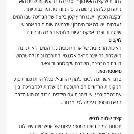
למרות ש'קצה האינסוף' בסביבה כבר עשרות שנים הוא
מתעדכן כל הזמן. ישנה גרסה מודרנית ומורכבת יותר,
'בקצה הסכין', ישנו חריץ קטן בקצה של הבריכה שבו המים
נעלמים ויש לה את היתרון שלכמעט שום חומר אחר אין.
שיטה זו יוצרת אפקט רעיוני מלוטש בצורה מרהיבה.
לוקסוס
האיכות הרעיונית של אריחי זכוכית נגד המים היא תמונה
מושלמת. זה יוצר מראה אלגנטי ומתוחכם וניתן להשתמש
בו בתוך הבריכה, משדרת אקסלוסביות ופאר.
סיאסטה סאני
טרנד אשר זכה לכינוי כ'מדף הרובץ', בגלל היותו כמו תוסף.
המקומות הרדודים הם התוספת המושלמת לכל בריכה. בין
אם זה להירגע, או ליהנות עם הילדים, טרנד זה הוא הדבר
הבא כתוספת נעימה לכל מרחב..
קצת שלווה לנפש
תכונות המים באים במספר עצום של אפשרויות שיכולות