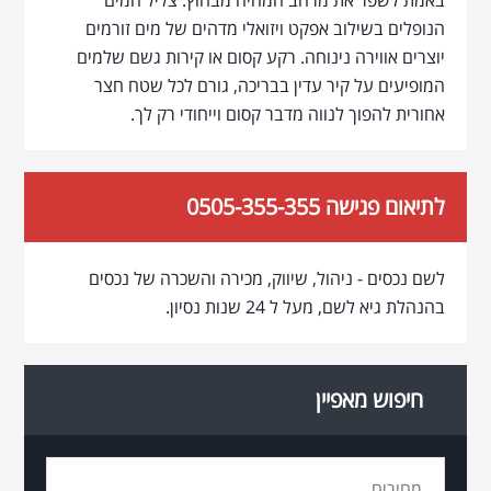
באמת לשפר את מרחב המחיה מבחוץ. צליל המים
הנופלים בשילוב אפקט ויזואלי מדהים של מים זורמים
יוצרים אווירה נינוחה. רקע קסום או קירות גשם שלמים
המופיעים על קיר עדין בבריכה, גורם לכל שטח חצר
אחורית להפוך לנווה מדבר קסום וייחודי רק לך.
לתיאום פגישה 0505-355-355
לשם נכסים - ניהול, שיווק, מכירה והשכרה של נכסים
בהנהלת גיא לשם, מעל ל 24 שנות נסיון.
חיפוש מאפיין